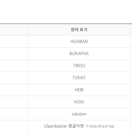
원어 표기
HOABAN
BURAPHA
TIROU
TOMO
HEBI
KOKI
solution
Ulaanbaatar 몽골어명: Улаанбаатар