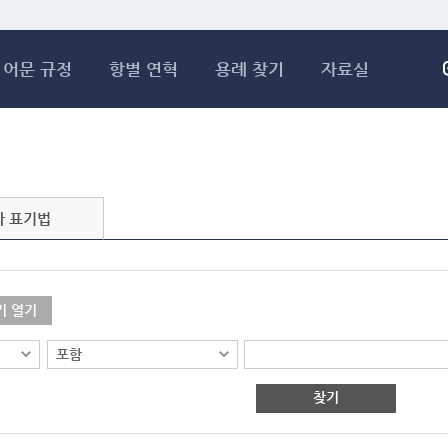
메인콘텐츠 바로가기
어문 규정
항별 연혁
용례 찾기
자료실
자 표기법
기 열기
찾기