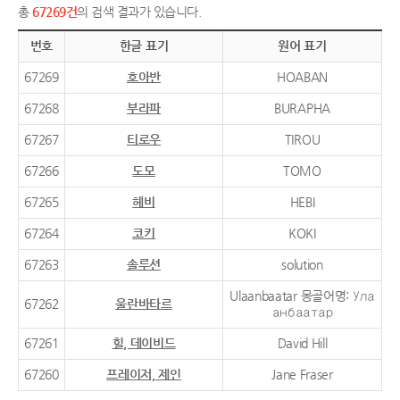
총
67269건
의 검색 결과가 있습니다.
번호
한글 표기
원어 표기
67269
호아반
HOABAN
67268
부라파
BURAPHA
67267
티로우
TIROU
67266
도모
TOMO
67265
헤비
HEBI
67264
코키
KOKI
67263
솔루션
solution
Ulaanbaatar 몽골어명: Ула
67262
울란바타르
анбаатар
67261
힐, 데이비드
David Hill
67260
프레이저, 제인
Jane Fraser