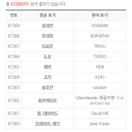
총
67269건
의 검색 결과가 있습니다.
번호
한글 표기
원어 표기
67269
호아반
HOABAN
67268
부라파
BURAPHA
67267
티로우
TIROU
67266
도모
TOMO
67265
헤비
HEBI
67264
코키
KOKI
67263
솔루션
solution
Ulaanbaatar 몽골어명: Ула
67262
울란바타르
анбаатар
67261
힐, 데이비드
David Hill
67260
프레이저, 제인
Jane Fraser