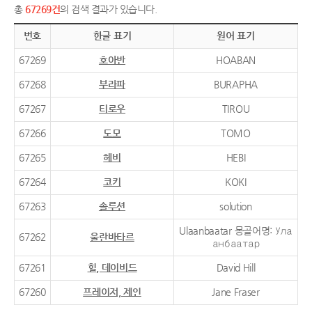
총
67269건
의 검색 결과가 있습니다.
번호
한글 표기
원어 표기
67269
호아반
HOABAN
67268
부라파
BURAPHA
67267
티로우
TIROU
67266
도모
TOMO
67265
헤비
HEBI
67264
코키
KOKI
67263
솔루션
solution
Ulaanbaatar 몽골어명: Ула
67262
울란바타르
анбаатар
67261
힐, 데이비드
David Hill
67260
프레이저, 제인
Jane Fraser