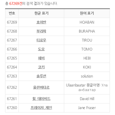
총
67269건
의 검색 결과가 있습니다.
번호
한글 표기
원어 표기
67269
호아반
HOABAN
67268
부라파
BURAPHA
67267
티로우
TIROU
67266
도모
TOMO
67265
헤비
HEBI
67264
코키
KOKI
67263
솔루션
solution
Ulaanbaatar 몽골어명: Ула
67262
울란바타르
анбаатар
67261
힐, 데이비드
David Hill
67260
프레이저, 제인
Jane Fraser