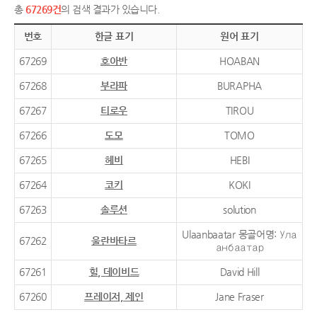
총
67269건
의 검색 결과가 있습니다.
번호
한글 표기
원어 표기
67269
호아반
HOABAN
67268
부라파
BURAPHA
67267
티로우
TIROU
67266
도모
TOMO
67265
헤비
HEBI
67264
코키
KOKI
67263
솔루션
solution
Ulaanbaatar 몽골어명: Ула
67262
울란바타르
анбаатар
67261
힐, 데이비드
David Hill
67260
프레이저, 제인
Jane Fraser