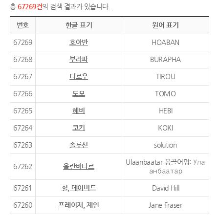
총
67269건
의 검색 결과가 있습니다.
번호
한글 표기
원어 표기
67269
호아반
HOABAN
67268
부라파
BURAPHA
67267
티로우
TIROU
67266
도모
TOMO
67265
헤비
HEBI
67264
코키
KOKI
67263
솔루션
solution
Ulaanbaatar 몽골어명: Ула
67262
울란바타르
анбаатар
67261
힐, 데이비드
David Hill
67260
프레이저, 제인
Jane Fraser