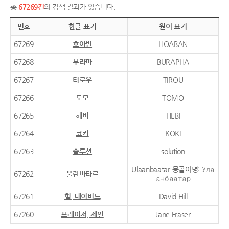
총
67269건
의 검색 결과가 있습니다.
번호
한글 표기
원어 표기
67269
호아반
HOABAN
67268
부라파
BURAPHA
67267
티로우
TIROU
67266
도모
TOMO
67265
헤비
HEBI
67264
코키
KOKI
67263
솔루션
solution
Ulaanbaatar 몽골어명: Ула
67262
울란바타르
анбаатар
67261
힐, 데이비드
David Hill
67260
프레이저, 제인
Jane Fraser