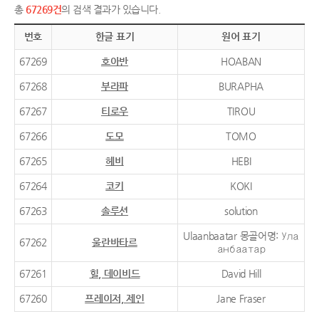
총
67269건
의 검색 결과가 있습니다.
번호
한글 표기
원어 표기
67269
호아반
HOABAN
67268
부라파
BURAPHA
67267
티로우
TIROU
67266
도모
TOMO
67265
헤비
HEBI
67264
코키
KOKI
67263
솔루션
solution
Ulaanbaatar 몽골어명: Ула
67262
울란바타르
анбаатар
67261
힐, 데이비드
David Hill
67260
프레이저, 제인
Jane Fraser