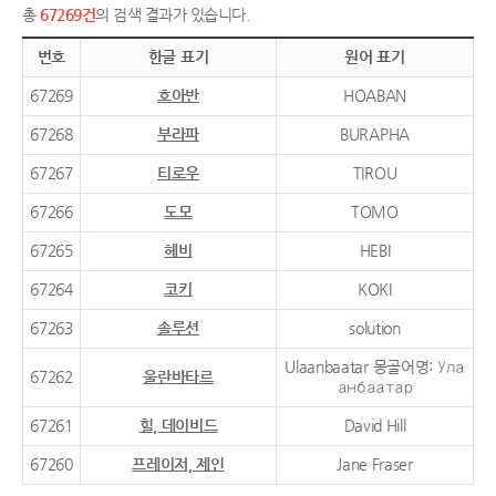
총
67269건
의 검색 결과가 있습니다.
번호
한글 표기
원어 표기
67269
호아반
HOABAN
67268
부라파
BURAPHA
67267
티로우
TIROU
67266
도모
TOMO
67265
헤비
HEBI
67264
코키
KOKI
67263
솔루션
solution
Ulaanbaatar 몽골어명: Ула
67262
울란바타르
анбаатар
67261
힐, 데이비드
David Hill
67260
프레이저, 제인
Jane Fraser