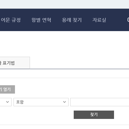
메인콘텐츠 바로가기
어문 규정
항별 연혁
용례 찾기
자료실
자 표기법
기 열기
찾기