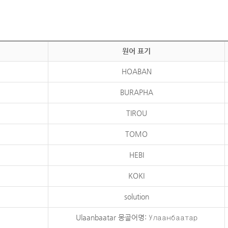
원어 표기
HOABAN
BURAPHA
TIROU
TOMO
HEBI
KOKI
solution
Ulaanbaatar 몽골어명: Улаанбаатар