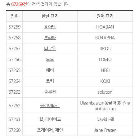
총
67269건
의 검색 결과가 있습니다.
번호
한글 표기
원어 표기
67269
호아반
HOABAN
67268
부라파
BURAPHA
67267
티로우
TIROU
67266
도모
TOMO
67265
헤비
HEBI
67264
코키
KOKI
67263
솔루션
solution
Ulaanbaatar 몽골어명: Ула
67262
울란바타르
анбаатар
67261
힐, 데이비드
David Hill
67260
프레이저, 제인
Jane Fraser