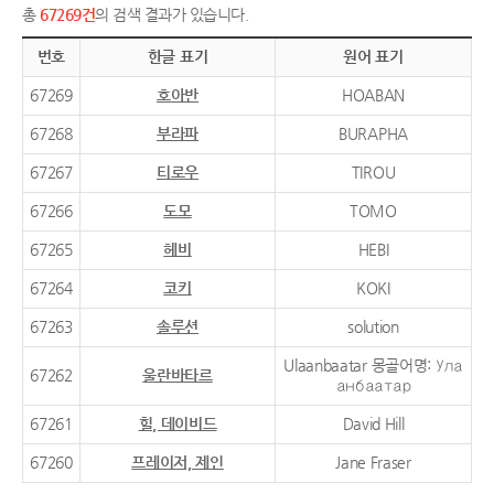
총
67269건
의 검색 결과가 있습니다.
번호
한글 표기
원어 표기
67269
호아반
HOABAN
67268
부라파
BURAPHA
67267
티로우
TIROU
67266
도모
TOMO
67265
헤비
HEBI
67264
코키
KOKI
67263
솔루션
solution
Ulaanbaatar 몽골어명: Ула
67262
울란바타르
анбаатар
67261
힐, 데이비드
David Hill
67260
프레이저, 제인
Jane Fraser