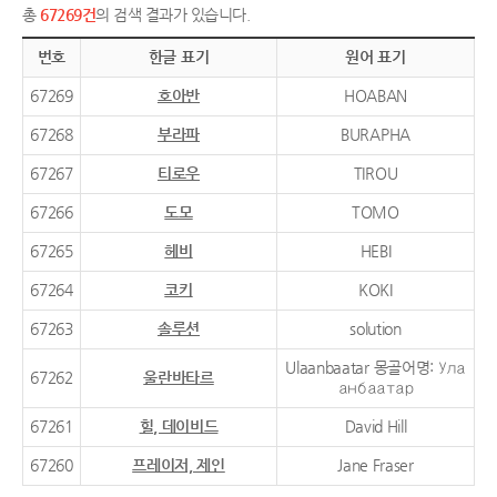
총
67269건
의 검색 결과가 있습니다.
번호
한글 표기
원어 표기
67269
호아반
HOABAN
67268
부라파
BURAPHA
67267
티로우
TIROU
67266
도모
TOMO
67265
헤비
HEBI
67264
코키
KOKI
67263
솔루션
solution
Ulaanbaatar 몽골어명: Ула
67262
울란바타르
анбаатар
67261
힐, 데이비드
David Hill
67260
프레이저, 제인
Jane Fraser