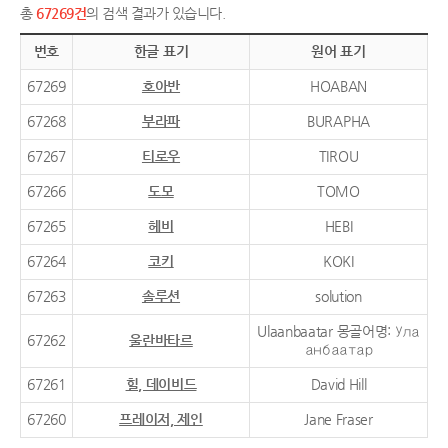
총
67269건
의 검색 결과가 있습니다.
번호
한글 표기
원어 표기
67269
호아반
HOABAN
67268
부라파
BURAPHA
67267
티로우
TIROU
67266
도모
TOMO
67265
헤비
HEBI
67264
코키
KOKI
67263
솔루션
solution
Ulaanbaatar 몽골어명: Ула
67262
울란바타르
анбаатар
67261
힐, 데이비드
David Hill
67260
프레이저, 제인
Jane Fraser