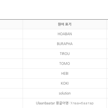
원어 표기
HOABAN
BURAPHA
TIROU
TOMO
HEBI
KOKI
solution
Ulaanbaatar 몽골어명: Улаанбаатар