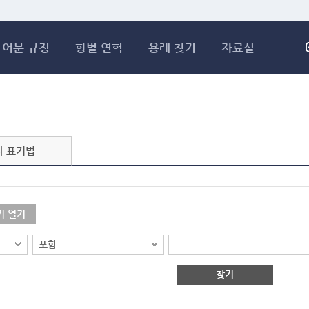
메인콘텐츠 바로가기
어문 규정
항별 연혁
용례 찾기
자료실
자 표기법
기 열기
찾기