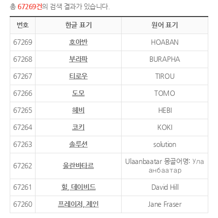
총
67269건
의 검색 결과가 있습니다.
번호
한글 표기
원어 표기
67269
호아반
HOABAN
67268
부라파
BURAPHA
67267
티로우
TIROU
67266
도모
TOMO
67265
헤비
HEBI
67264
코키
KOKI
67263
솔루션
solution
Ulaanbaatar 몽골어명: Ула
67262
울란바타르
анбаатар
67261
힐, 데이비드
David Hill
67260
프레이저, 제인
Jane Fraser