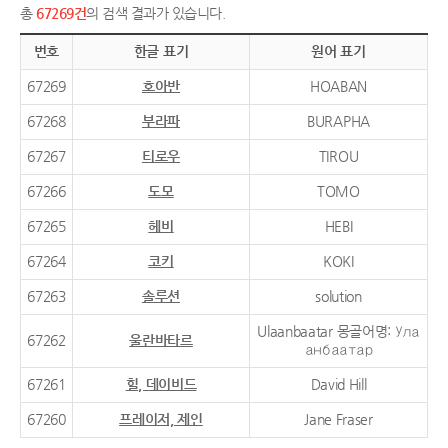
총
67269건
의 검색 결과가 있습니다.
번호
한글 표기
원어 표기
67269
호아반
HOABAN
67268
부라파
BURAPHA
67267
티로우
TIROU
67266
도모
TOMO
67265
헤비
HEBI
67264
코키
KOKI
67263
솔루션
solution
Ulaanbaatar 몽골어명: Ула
67262
울란바타르
анбаатар
67261
힐, 데이비드
David Hill
67260
프레이저, 제인
Jane Fraser