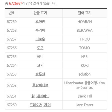
총
67269건
의 검색 결과가 있습니다.
번호
한글 표기
원어 표기
67269
호아반
HOABAN
67268
부라파
BURAPHA
67267
티로우
TIROU
67266
도모
TOMO
67265
헤비
HEBI
67264
코키
KOKI
67263
솔루션
solution
Ulaanbaatar 몽골어명: Ула
67262
울란바타르
анбаатар
67261
힐, 데이비드
David Hill
67260
프레이저, 제인
Jane Fraser