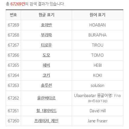
총
67269건
의 검색 결과가 있습니다.
번호
한글 표기
원어 표기
67269
호아반
HOABAN
67268
부라파
BURAPHA
67267
티로우
TIROU
67266
도모
TOMO
67265
헤비
HEBI
67264
코키
KOKI
67263
솔루션
solution
Ulaanbaatar 몽골어명: Ула
67262
울란바타르
анбаатар
67261
힐, 데이비드
David Hill
67260
프레이저, 제인
Jane Fraser