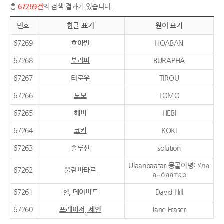
총
67269건
의 검색 결과가 있습니다.
번호
한글 표기
원어 표기
67269
호아반
HOABAN
67268
부라파
BURAPHA
67267
티로우
TIROU
67266
도모
TOMO
67265
헤비
HEBI
67264
코키
KOKI
67263
솔루션
solution
Ulaanbaatar 몽골어명: Ула
67262
울란바타르
анбаатар
67261
힐, 데이비드
David Hill
67260
프레이저, 제인
Jane Fraser