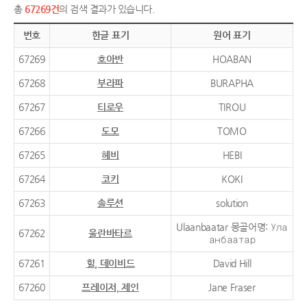
총
67269건
의 검색 결과가 있습니다.
번호
한글 표기
원어 표기
67269
호아반
HOABAN
67268
부라파
BURAPHA
67267
티로우
TIROU
67266
도모
TOMO
67265
헤비
HEBI
67264
코키
KOKI
67263
솔루션
solution
Ulaanbaatar 몽골어명: Ула
67262
울란바타르
анбаатар
67261
힐, 데이비드
David Hill
67260
프레이저, 제인
Jane Fraser