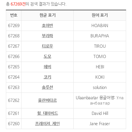
총
67269건
의 검색 결과가 있습니다.
번호
한글 표기
원어 표기
67269
호아반
HOABAN
67268
부라파
BURAPHA
67267
티로우
TIROU
67266
도모
TOMO
67265
헤비
HEBI
67264
코키
KOKI
67263
솔루션
solution
Ulaanbaatar 몽골어명: Ула
67262
울란바타르
анбаатар
67261
힐, 데이비드
David Hill
67260
프레이저, 제인
Jane Fraser