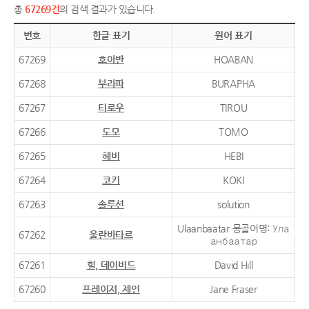
총
67269건
의 검색 결과가 있습니다.
번호
한글 표기
원어 표기
67269
호아반
HOABAN
67268
부라파
BURAPHA
67267
티로우
TIROU
67266
도모
TOMO
67265
헤비
HEBI
67264
코키
KOKI
67263
솔루션
solution
Ulaanbaatar 몽골어명: Ула
67262
울란바타르
анбаатар
67261
힐, 데이비드
David Hill
67260
프레이저, 제인
Jane Fraser