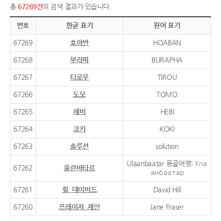
총
67269건
의 검색 결과가 있습니다.
번호
한글 표기
원어 표기
67269
호아반
HOABAN
67268
부라파
BURAPHA
67267
티로우
TIROU
67266
도모
TOMO
67265
헤비
HEBI
67264
코키
KOKI
67263
솔루션
solution
Ulaanbaatar 몽골어명: Ула
67262
울란바타르
анбаатар
67261
힐, 데이비드
David Hill
67260
프레이저, 제인
Jane Fraser