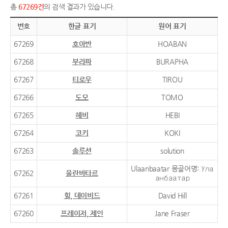
총
67269건
의 검색 결과가 있습니다.
번호
한글 표기
원어 표기
67269
호아반
HOABAN
67268
부라파
BURAPHA
67267
티로우
TIROU
67266
도모
TOMO
67265
헤비
HEBI
67264
코키
KOKI
67263
솔루션
solution
Ulaanbaatar 몽골어명: Ула
67262
울란바타르
анбаатар
67261
힐, 데이비드
David Hill
67260
프레이저, 제인
Jane Fraser