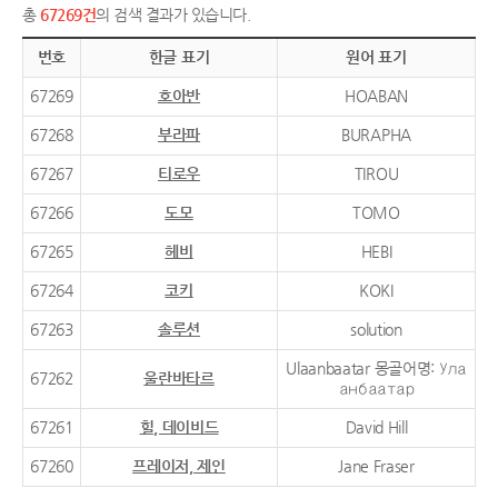
총
67269건
의 검색 결과가 있습니다.
번호
한글 표기
원어 표기
67269
호아반
HOABAN
67268
부라파
BURAPHA
67267
티로우
TIROU
67266
도모
TOMO
67265
헤비
HEBI
67264
코키
KOKI
67263
솔루션
solution
Ulaanbaatar 몽골어명: Ула
67262
울란바타르
анбаатар
67261
힐, 데이비드
David Hill
67260
프레이저, 제인
Jane Fraser