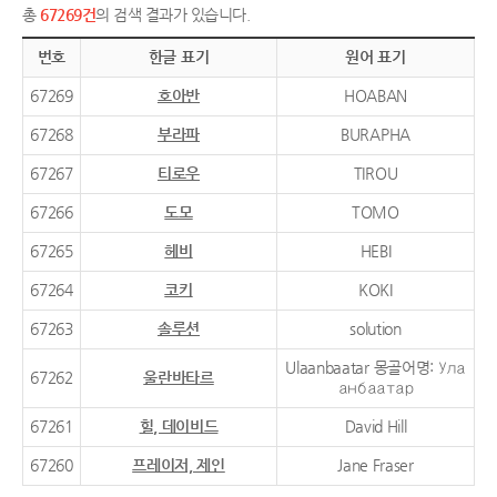
총
67269건
의 검색 결과가 있습니다.
번호
한글 표기
원어 표기
67269
호아반
HOABAN
67268
부라파
BURAPHA
67267
티로우
TIROU
67266
도모
TOMO
67265
헤비
HEBI
67264
코키
KOKI
67263
솔루션
solution
Ulaanbaatar 몽골어명: Ула
67262
울란바타르
анбаатар
67261
힐, 데이비드
David Hill
67260
프레이저, 제인
Jane Fraser