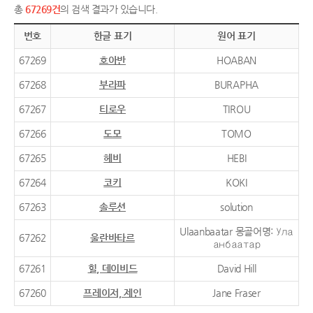
총
67269건
의 검색 결과가 있습니다.
번호
한글 표기
원어 표기
67269
호아반
HOABAN
67268
부라파
BURAPHA
67267
티로우
TIROU
67266
도모
TOMO
67265
헤비
HEBI
67264
코키
KOKI
67263
솔루션
solution
Ulaanbaatar 몽골어명: Ула
67262
울란바타르
анбаатар
67261
힐, 데이비드
David Hill
67260
프레이저, 제인
Jane Fraser