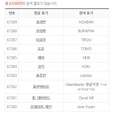
총
67269건
의 검색 결과가 있습니다.
번호
한글 표기
원어 표기
67269
호아반
HOABAN
67268
부라파
BURAPHA
67267
티로우
TIROU
67266
도모
TOMO
67265
헤비
HEBI
67264
코키
KOKI
67263
솔루션
solution
Ulaanbaatar 몽골어명: Ула
67262
울란바타르
анбаатар
67261
힐, 데이비드
David Hill
67260
프레이저, 제인
Jane Fraser