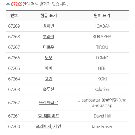
총
67269건
의 검색 결과가 있습니다.
번호
한글 표기
원어 표기
67269
호아반
HOABAN
67268
부라파
BURAPHA
67267
티로우
TIROU
67266
도모
TOMO
67265
헤비
HEBI
67264
코키
KOKI
67263
솔루션
solution
Ulaanbaatar 몽골어명: Ула
67262
울란바타르
анбаатар
67261
힐, 데이비드
David Hill
67260
프레이저, 제인
Jane Fraser