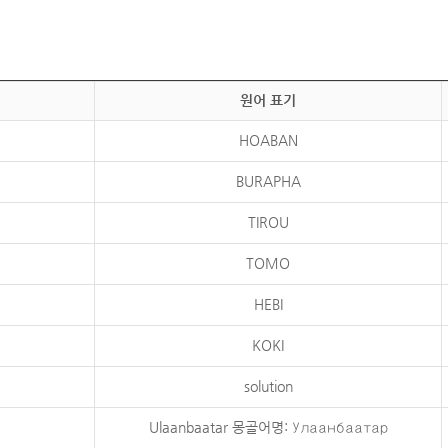
원어 표기
HOABAN
BURAPHA
TIROU
TOMO
HEBI
KOKI
solution
Ulaanbaatar 몽골어명: Улаанбаатар