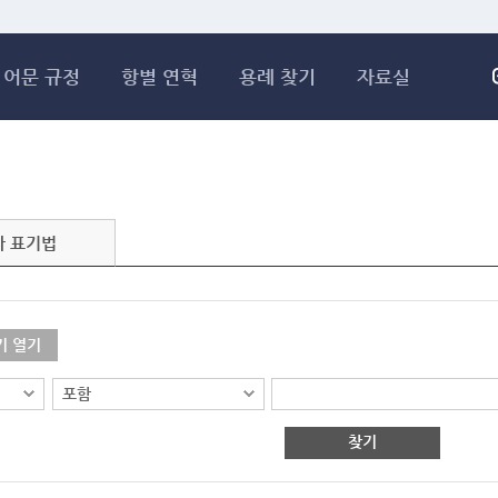
메인콘텐츠 바로가기
어문 규정
항별 연혁
용례 찾기
자료실
자 표기법
기 열기
찾기