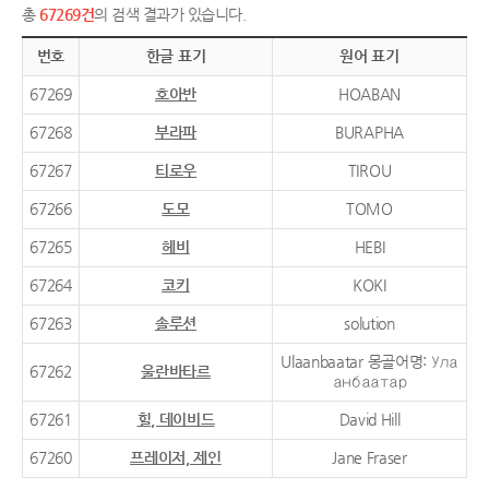
총
67269건
의 검색 결과가 있습니다.
번호
한글 표기
원어 표기
67269
호아반
HOABAN
67268
부라파
BURAPHA
67267
티로우
TIROU
67266
도모
TOMO
67265
헤비
HEBI
67264
코키
KOKI
67263
솔루션
solution
Ulaanbaatar 몽골어명: Ула
67262
울란바타르
анбаатар
67261
힐, 데이비드
David Hill
67260
프레이저, 제인
Jane Fraser