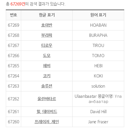
총
67269건
의 검색 결과가 있습니다.
번호
한글 표기
원어 표기
67269
호아반
HOABAN
67268
부라파
BURAPHA
67267
티로우
TIROU
67266
도모
TOMO
67265
헤비
HEBI
67264
코키
KOKI
67263
솔루션
solution
Ulaanbaatar 몽골어명: Ула
67262
울란바타르
анбаатар
67261
힐, 데이비드
David Hill
67260
프레이저, 제인
Jane Fraser