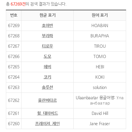
총
67269건
의 검색 결과가 있습니다.
번호
한글 표기
원어 표기
67269
호아반
HOABAN
67268
부라파
BURAPHA
67267
티로우
TIROU
67266
도모
TOMO
67265
헤비
HEBI
67264
코키
KOKI
67263
솔루션
solution
Ulaanbaatar 몽골어명: Ула
67262
울란바타르
анбаатар
67261
힐, 데이비드
David Hill
67260
프레이저, 제인
Jane Fraser