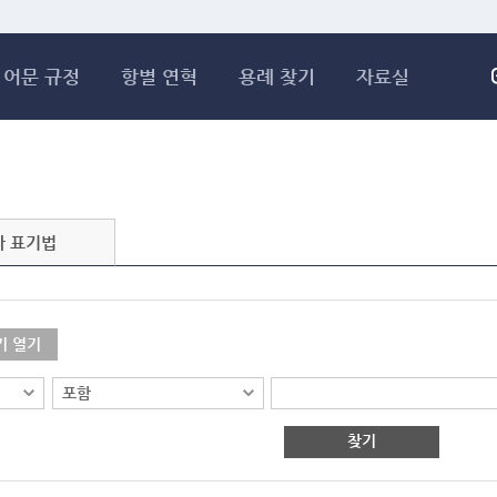
메인콘텐츠 바로가기
어문 규정
항별 연혁
용례 찾기
자료실
자 표기법
기 열기
찾기