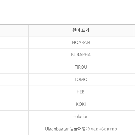
원어 표기
HOABAN
BURAPHA
TIROU
TOMO
HEBI
KOKI
solution
Ulaanbaatar 몽골어명: Улаанбаатар