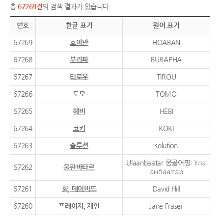
총
67269건
의 검색 결과가 있습니다.
번호
한글 표기
원어 표기
67269
호아반
HOABAN
67268
부라파
BURAPHA
67267
티로우
TIROU
67266
도모
TOMO
67265
헤비
HEBI
67264
코키
KOKI
67263
솔루션
solution
Ulaanbaatar 몽골어명: Ула
67262
울란바타르
анбаатар
67261
힐, 데이비드
David Hill
67260
프레이저, 제인
Jane Fraser