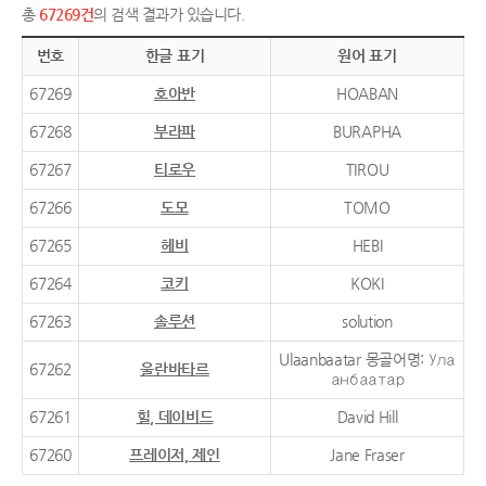
총
67269건
의 검색 결과가 있습니다.
번호
한글 표기
원어 표기
67269
호아반
HOABAN
67268
부라파
BURAPHA
67267
티로우
TIROU
67266
도모
TOMO
67265
헤비
HEBI
67264
코키
KOKI
67263
솔루션
solution
Ulaanbaatar 몽골어명: Ула
67262
울란바타르
анбаатар
67261
힐, 데이비드
David Hill
67260
프레이저, 제인
Jane Fraser