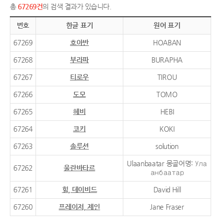
총
67269건
의 검색 결과가 있습니다.
번호
한글 표기
원어 표기
67269
호아반
HOABAN
67268
부라파
BURAPHA
67267
티로우
TIROU
67266
도모
TOMO
67265
헤비
HEBI
67264
코키
KOKI
67263
솔루션
solution
Ulaanbaatar 몽골어명: Ула
67262
울란바타르
анбаатар
67261
힐, 데이비드
David Hill
67260
프레이저, 제인
Jane Fraser