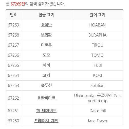
총
67269건
의 검색 결과가 있습니다.
번호
한글 표기
원어 표기
67269
호아반
HOABAN
67268
부라파
BURAPHA
67267
티로우
TIROU
67266
도모
TOMO
67265
헤비
HEBI
67264
코키
KOKI
67263
솔루션
solution
Ulaanbaatar 몽골어명: Ула
67262
울란바타르
анбаатар
67261
힐, 데이비드
David Hill
67260
프레이저, 제인
Jane Fraser