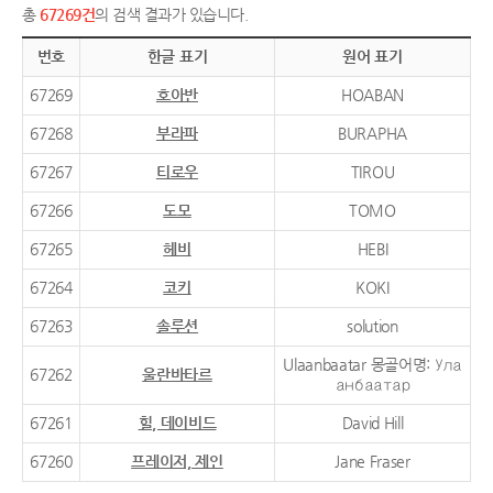
총
67269건
의 검색 결과가 있습니다.
번호
한글 표기
원어 표기
67269
호아반
HOABAN
67268
부라파
BURAPHA
67267
티로우
TIROU
67266
도모
TOMO
67265
헤비
HEBI
67264
코키
KOKI
67263
솔루션
solution
Ulaanbaatar 몽골어명: Ула
67262
울란바타르
анбаатар
67261
힐, 데이비드
David Hill
67260
프레이저, 제인
Jane Fraser