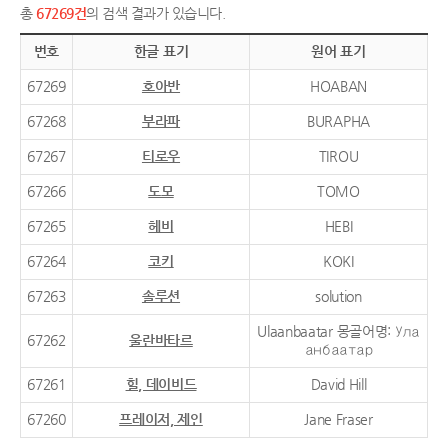
총
67269건
의 검색 결과가 있습니다.
번호
한글 표기
원어 표기
67269
호아반
HOABAN
67268
부라파
BURAPHA
67267
티로우
TIROU
67266
도모
TOMO
67265
헤비
HEBI
67264
코키
KOKI
67263
솔루션
solution
Ulaanbaatar 몽골어명: Ула
67262
울란바타르
анбаатар
67261
힐, 데이비드
David Hill
67260
프레이저, 제인
Jane Fraser