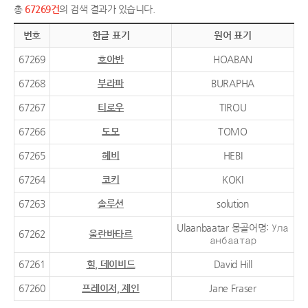
총
67269건
의 검색 결과가 있습니다.
번호
한글 표기
원어 표기
67269
호아반
HOABAN
67268
부라파
BURAPHA
67267
티로우
TIROU
67266
도모
TOMO
67265
헤비
HEBI
67264
코키
KOKI
67263
솔루션
solution
Ulaanbaatar 몽골어명: Ула
67262
울란바타르
анбаатар
67261
힐, 데이비드
David Hill
67260
프레이저, 제인
Jane Fraser