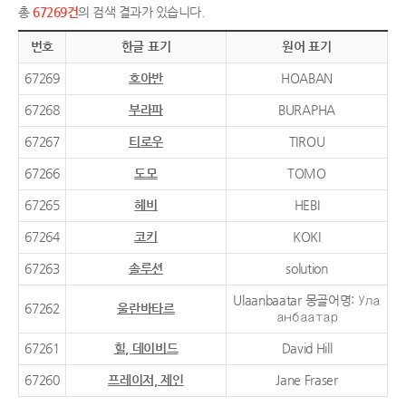
총
67269건
의 검색 결과가 있습니다.
번호
한글 표기
원어 표기
67269
호아반
HOABAN
67268
부라파
BURAPHA
67267
티로우
TIROU
67266
도모
TOMO
67265
헤비
HEBI
67264
코키
KOKI
67263
솔루션
solution
Ulaanbaatar 몽골어명: Ула
67262
울란바타르
анбаатар
67261
힐, 데이비드
David Hill
67260
프레이저, 제인
Jane Fraser