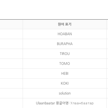
원어 표기
HOABAN
BURAPHA
TIROU
TOMO
HEBI
KOKI
solution
Ulaanbaatar 몽골어명: Улаанбаатар