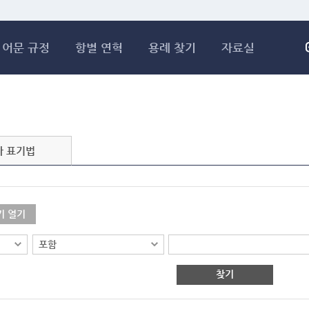
메인콘텐츠 바로가기
어문 규정
항별 연혁
용례 찾기
자료실
자 표기법
기 열기
찾기