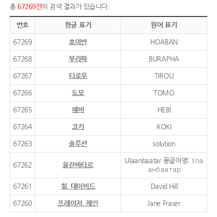
총
67269건
의 검색 결과가 있습니다.
번호
한글 표기
원어 표기
67269
호아반
HOABAN
67268
부라파
BURAPHA
67267
티로우
TIROU
67266
도모
TOMO
67265
헤비
HEBI
67264
코키
KOKI
67263
솔루션
solution
Ulaanbaatar 몽골어명: Ула
67262
울란바타르
анбаатар
67261
힐, 데이비드
David Hill
67260
프레이저, 제인
Jane Fraser