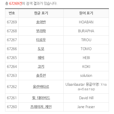
총
67269건
의 검색 결과가 있습니다.
번호
한글 표기
원어 표기
67269
호아반
HOABAN
67268
부라파
BURAPHA
67267
티로우
TIROU
67266
도모
TOMO
67265
헤비
HEBI
67264
코키
KOKI
67263
솔루션
solution
Ulaanbaatar 몽골어명: Ула
67262
울란바타르
анбаатар
67261
힐, 데이비드
David Hill
67260
프레이저, 제인
Jane Fraser