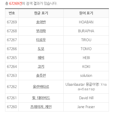
총
67269건
의 검색 결과가 있습니다.
번호
한글 표기
원어 표기
67269
호아반
HOABAN
67268
부라파
BURAPHA
67267
티로우
TIROU
67266
도모
TOMO
67265
헤비
HEBI
67264
코키
KOKI
67263
솔루션
solution
Ulaanbaatar 몽골어명: Ула
67262
울란바타르
анбаатар
67261
힐, 데이비드
David Hill
67260
프레이저, 제인
Jane Fraser