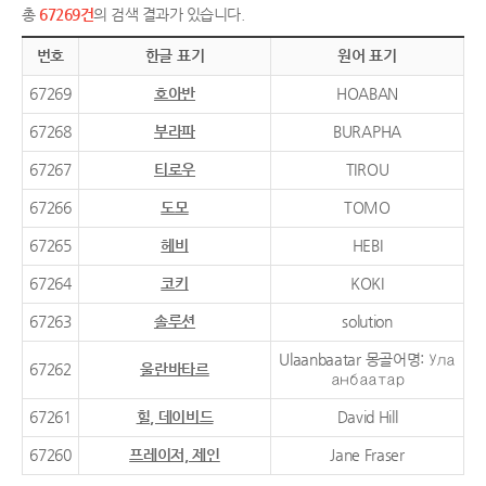
총
67269건
의 검색 결과가 있습니다.
번호
한글 표기
원어 표기
67269
호아반
HOABAN
67268
부라파
BURAPHA
67267
티로우
TIROU
67266
도모
TOMO
67265
헤비
HEBI
67264
코키
KOKI
67263
솔루션
solution
Ulaanbaatar 몽골어명: Ула
67262
울란바타르
анбаатар
67261
힐, 데이비드
David Hill
67260
프레이저, 제인
Jane Fraser