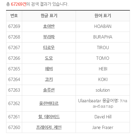
총
67269건
의 검색 결과가 있습니다.
번호
한글 표기
원어 표기
67269
호아반
HOABAN
67268
부라파
BURAPHA
67267
티로우
TIROU
67266
도모
TOMO
67265
헤비
HEBI
67264
코키
KOKI
67263
솔루션
solution
Ulaanbaatar 몽골어명: Ула
67262
울란바타르
анбаатар
67261
힐, 데이비드
David Hill
67260
프레이저, 제인
Jane Fraser